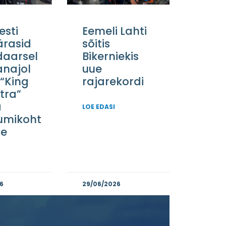
esti
Eemeli Lahti
särasid
sõitis
daarsel
Bikerniekis
anajol
uue
 “King
rajarekordi
tra”
a
LOE EDASI
umikoht
se
6
29/06/2026