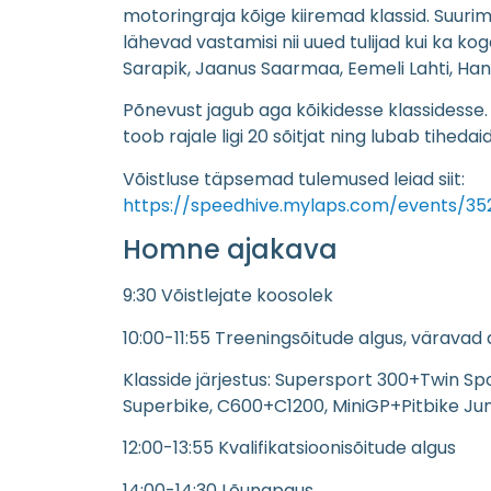
motoringraja kõige kiiremad klassid. Suurim
lähevad vastamisi nii uued tulijad kui ka ko
Sarapik, Jaanus Saarmaa, Eemeli Lahti, Han
Põnevust jagub aga kõikidesse klassidesse.
toob rajale ligi 20 sõitjat ning lubab tihedai
Võistluse täpsemad tulemused leiad siit:
https://speedhive.mylaps.com/events/3
Homne ajakava
9:30 Võistlejate koosolek
10:00-11:55 Treeningsõitude algus, väravad
Klasside järjestus: Supersport 300+Twin Sp
Superbike, C600+C1200, MiniGP+Pitbike Jun
12:00-13:55 Kvalifikatsioonisõitude algus
14:00-14:30 Lõunapaus