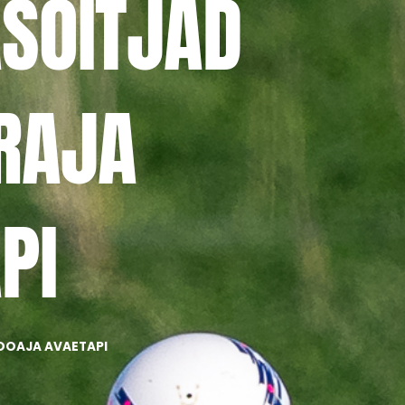
ASÕITJAD
RAJA
PI
OOAJA AVAETAPI