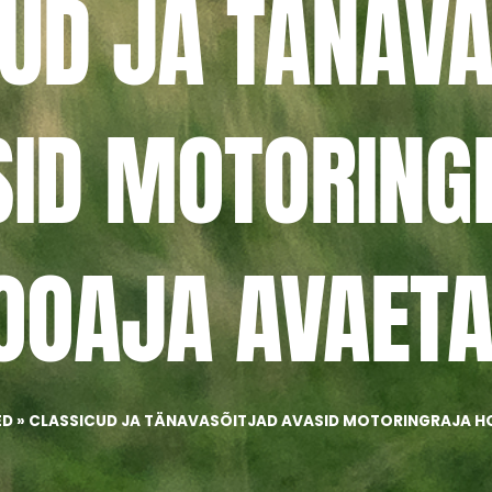
UD JA TÄNAV
SID MOTORING
OOAJA AVAETA
ED
»
CLASSICUD JA TÄNAVASÕITJAD AVASID MOTORINGRAJA H