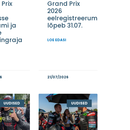
Prix
Grand Prix
2026
sse
eelregistreerumine
umi ja
lõpeb 31.07.
e
ingraja
LOE EDASI
6
21/07/2026
UUDISED
UUDISED