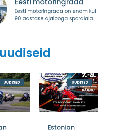
Eesti motoringrada
Eesti motoringrada on enam kui
90 aastase ajalooga spordiala.
 uudiseid
UUDISED
UUDISED
an
Estonian