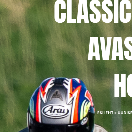
CLASSIC
AVA
H
ESILEHT
»
UUDIS