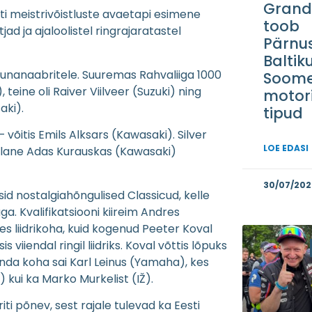
Grand 
ti meistrivõistluste avaetapi esimene
toob
ad ja ajaloolistel ringrajaratastel
Pärnu
Baltik
lõunanaabritele. Suuremas Rahvaliiga 1000
Soom
, teine oli Raiver Viilveer (Suzuki) ning
motor
aki).
tipud
— võitis Emils Alksars (Kawasaki). Silver
LOE EDASI
dulane Adas Kurauskas (Kawasaki)
30/07/202
 nostalgiahõngulised Classicud, kelle
a. Kvalifikatsiooni kiireim Andres
es liidrikoha, kuid kogenud Peeter Koval
 viiendal ringil liidriks. Koval võttis lõpuks
nda koha sai Karl Leinus (Yamaha), kes
) kui ka Marko Murkelist (IŽ).
ti põnev, sest rajale tulevad ka Eesti