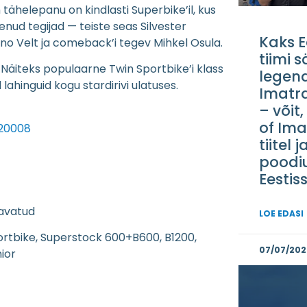
 tähelepanu on kindlasti Superbike’il, kus
genud tegijad — teiste seas Silvester
Kaks E
no Velt ja comeback’i tegev Mihkel Osula.
tiimi 
 Näiteks populaarne Twin Sportbike’i klass
legen
d lahinguid kogu stardirivi ulatuses.
Imatr
– võit,
of Ima
520008
tiitel j
poodi
Eestis
 avatud
LOE EDASI
ortbike, Superstock 600+B600, B1200,
07/07/202
ior