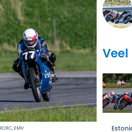
Veel
Estoni
BCRC
,
EMV