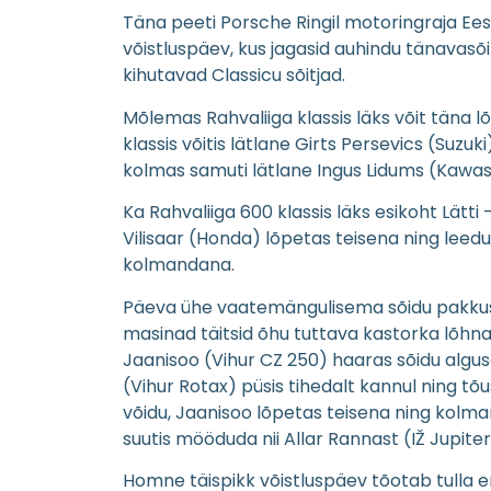
Täna peeti Porsche Ringil motoringraja Ees
võistluspäev, kus jagasid auhindu tänavasõitj
kihutavad Classicu sõitjad.
Mõlemas Rahvaliiga klassis läks võit täna 
klassis võitis lätlane Girts Persevics (Suzuki)
kolmas samuti lätlane Ingus Lidums (Kawas
Ka Rahvaliiga 600 klassis läks esikoht Lätti 
Vilisaar (Honda) lõpetas teisena ning lee
kolmandana.
Päeva ühe vaatemängulisema sõidu pakkusid
masinad täitsid õhu tuttava kastorka lõhnag
Jaanisoo (Vihur CZ 250) haaras sõidu algus
(Vihur Rotax) püsis tihedalt kannul ning tõusis
võidu, Jaanisoo lõpetas teisena ning kolma
suutis mööduda nii Allar Rannast (IŽ Jupiter
Homne täispikk võistluspäev tõotab tulla eri